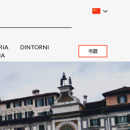
RIA
DINTORNI
书籍
IA