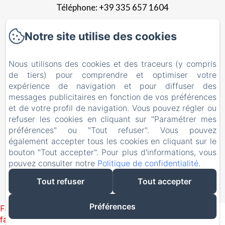
Téléphone: +39 335 657 1604
ilruzante@fastwebnet.it
Notre site utilise des cookies
Accueil
Nous utilisons des cookies et des traceurs (y compris
de tiers) pour comprendre et optimiser votre
Appartement
expérience de navigation et pour diffuser des
messages publicitaires en fonction de vos préférences
Galerie
et de votre profil de navigation. Vous pouvez régler ou
Les alentours
refuser les cookies en cliquant sur "Paramétrer mes
préférences" ou "Tout refuser". Vous pouvez
Contacts
également accepter tous les cookies en cliquant sur le
bouton "Tout accepter". Pour plus d'informations, vous
EN
FR
ES
IT
DE
ZH-CN
RU
pouvez consulter notre
Politique de confidentialité
.
Tout refuser
Tout accepter
Préférences
Failed to load BookingEngine/index: Loading chunk 93
failed. (missing: