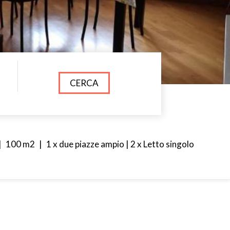
CERCA
|
100 m2
|
1 x due piazze ampio
|
2 x Letto singolo