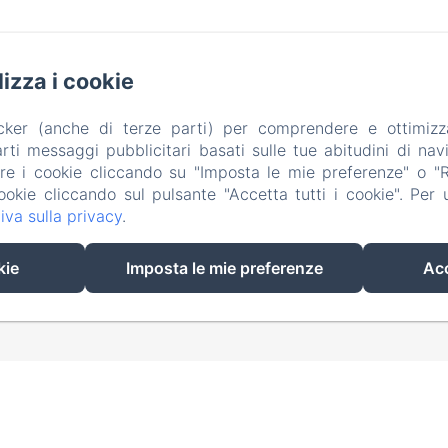
ilizza i cookie
lo del Legnaiuolo 2, Brescia
Telefono: +39 335 657 160
acker (anche di terze parti) per comprendere e ottimizz
ilruzante@fastwebnet.it
ti messaggi pubblicitari basati sulle tue abitudini di navi
are i cookie cliccando su "Imposta le mie preferenze" o "Rif
ome
Appartamento
Galleria
Dintorni
Contat
ookie cliccando sul pulsante "Accetta tutti i cookie". Per ul
iva sulla privacy
.
EN
FR
ES
IT
DE
ZH-CN
RU
kie
Imposta le mie preferenze
Acc
Funziona con Amenitiz