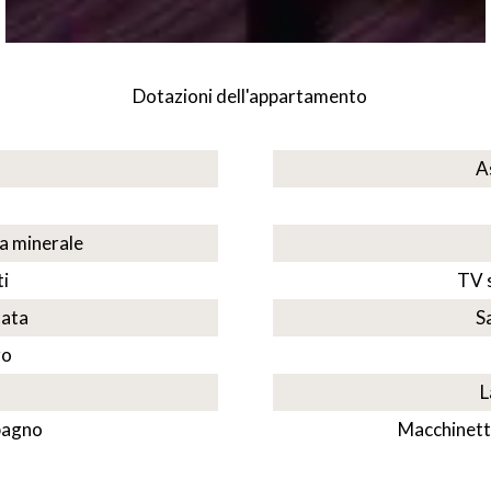
Dotazioni dell'appartamento
A
a minerale
i
TV 
nata
S
ro
L
 bagno
Macchinett